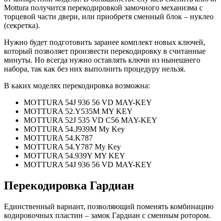
Mottura получится перекодировкой замочного механизма с
торцевой части двери, или приобретя сменный блок – нуклео
(секретка).
Нужно будет подготовить заранее комплект новых ключей,
который позволяет произвести перекодировку в считанные
минуты. Но всегда нужно оставлять ключи из нынешнего
набора, так как без них выполнить процедуру нельзя.
В каких моделях перекодировка возможна:
MOTTURA 54J 936 56 VD MAY-KEY
MOTTURA 52.Y535M MY KEY
MOTTURA 52J 535 VD C56 MAY-KEY
MOTTURA 54.J939M My Key
MOTTURA 54.K787
MOTTURA 54.Y787 My Key
MOTTURA 54.939Y MY KEY
MOTTURA 54J 936 56 VD MAY-KEY
Перекодировка Гардиан
Единственный вариант, позволяющий поменять комбинацию
кодировочных пластин – замок Гардиан с сменным ротором.