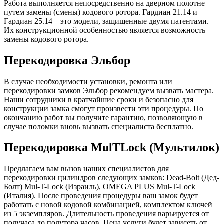
Работа выполняется непосредственно на дверном полотне
путем замены (смены) кодового ротора. Гардиан 21.14 и
Гардиан 25.14 – это модели, защищенные двумя патентами.
Их конструкционной особенностью является возможность
замены кодового ротора.
Перекодировка Эльбор
В случае необходимости установки, ремонта или
перекодировки замков Эльбор рекомендуем вызвать мастера.
Наши сотрудники в кратчайшие сроки и безопасно для
конструкции замка смогут произвести эти процедуры. По
окончанию работ вы получите гарантию, позволяющую в
случае поломки вновь вызвать специалиста бесплатно.
Перекодировка MulTLock (Мультилок)
Предлагаем вам вызов наших специалистов для
перекодировки цилиндров следующих замков: Dead-Bolt (Дед-
Болт) Mul-T-Lock (Израиль), OMEGA PLUS Mul-T-Lock
(Италия). После проведения процедуры ваш замок будет
работать с новой кодовой комбинацией, комплектом ключей
из 5 экземпляров. Длительность проведения варьируется от
получаса до полутора часов. Цена услуги будет зависеть от