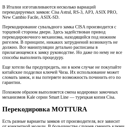
В Италии изготавливаются несколько вариаций
перекодируемых замков: Cisa Astral, RS-3, АРЗ, ASIX PRO,
New Cambio Facile, ASIX-SD.
Перекодирование сувальдного замка CISA производится с
торцевой стороны двери. Здесь задействован привод
перекодировочного механизма, находящийся под нижним
ригелем. В принципе, никаких затруднений возникнуть не
должно. Все манипуляции детально расписаны в
прилагающемся к замку руководстве. Но даже по нему не все
способы выполнить процедуру.
Еще хотели бы предупредить, ни в коем случае не покупайте
китайские подделки ключей Чиза. Их использование может
сломать замок, и вы потеряете возможность починить его по
гарантии.
Похожим образом выполняется смена кодировки замочных
механизмов Kale серии Smart Line — турецкая копия Cisa.
Перекодировка MOTTURA
Есть разные варианты замков от производителя, все зависит
от конкретной модели. В большинстве случаев сменить ключи