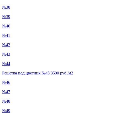
№38
№39
№40
№41
№42
№43
№44
Решетка под цветник №45 3500 руб./м2
№46
№47
№48
№49