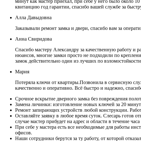
минут как мастер приехал, при себе у него было около 10
квитанцию год гарантии, спасибо вашей службе за быст
Алла Давыдовна
Заказывали ремонт замка и двери, спасибо вам за операт
Анна Свиридова
Спасибо мастеру Александру за качественную работу и р
нюансов, многие замки просто не подходили по креплению
замок действительно один из лучших по взломостойкост
Мария
Потеряла ключи от квартиры.Позвонила в сервисную служ
качественно и оперативно. Всё быстро и надежно, спасиб
Срочное вскрытие дверного замка без повреждения полот
Замена личинки: изготовление новых ключей за 20 минут
Ремонт запирающих устройств любой конструкции. Работ
Оставляйте заявку в любое время суток. Слесарь готов о
случае мастер прибудет на адрес и области в течение часа
При себе у мастера есть все необходимые для работы ин
офисов.
Наши сотрудники берутся за ту работу, от которой отка