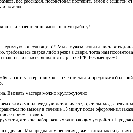
 замков, все рассказал, посоветовал поставить замок с защитой 
рую помощь.
ивность и качественно выполненную работу!
азвернутую консультацию!!! Мы с мужем решили поставить допо
, требовалась сварка либо врезка в двери, тогда нам посоветова
и и защиты от высверливания на рынке РФ. Рекомендуем!
бу гарант, мастер приехал в течении часа и предложил большой
о.
на. Вызвать мастера можно круглосуточно.
.
аем с замками на входную металлическую, стальную, деревянну
тправиться по вызову в течение 15 минут после оформления заказ
 после приема заявки.
струменты, а также набор разных запирающих устройств. Предлаг
зались другие. Мы предлагаем решения даже в сложных ситуациях